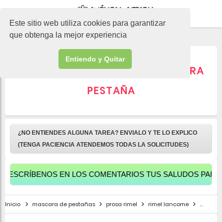
-->
Este sitio web utiliza cookies para garantizar
que obtenga la mejor experiencia
Entiendo y Quitar
▷ Así se elabora el RÍMEL PARA
PESTAÑA
¿NO ENTIENDES ALGUNA TAREA? ENVIALO Y TE LO EXPLICO
(TENGA PACIENCIA ATENDEMOS TODAS LA SOLICITUDES)
ÍBENOS EN LOS COMENTARIOS TUS SALUDOS PARA APAREC
Inicio
mascara de pestañas
prosa rimel
rimel lancome
rimel lo