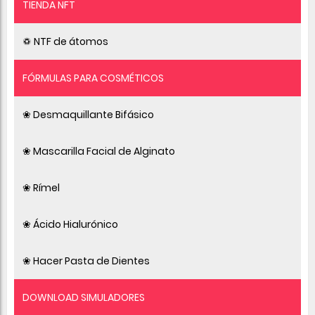
TIENDA NFT
♽ NTF de átomos
FÓRMULAS PARA COSMÉTICOS
❀ Desmaquillante Bifásico
❀ Mascarilla Facial de Alginato
❀ Rímel
❀ Ácido Hialurónico
❀ Hacer Pasta de Dientes
DOWNLOAD SIMULADORES