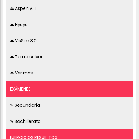
⏏ Aspen V.11
⏏ Hysys
⏏ VisSim 3.0
⏏ Termosolver
⏏ Ver más...
EXÁMENES
✎ Secundaria
✎ Bachillerato
EJERCICIOS RESUELTOS