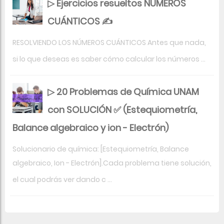
▷ Ejercicios resueltos NÚMEROS
CUÁNTICOS ✍
RESOLVIENDO LOS NÚMEROS CUÁNTICOS Antes que nada,
si lo que deseas es saber cómo calcular los números ...
▷ 20 Problemas de Química UNAM
con SOLUCIÓN ✅ (Estequiometría,
Balance algebraico y ion - Electrón)
Solucionario de química: [Estequiometría, Balance
algebraico, Ion - Electrón].Cada problema tiene solución,
el cual podrás ver dando c ...