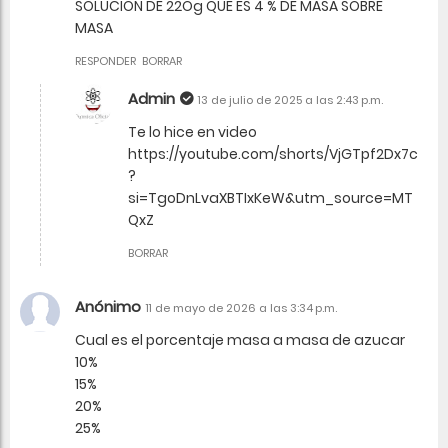
SOLUCION DE 22Og QUE ES 4 % DE MASA SOBRE
MASA
RESPONDER
BORRAR
Admin
13 de julio de 2025 a las 2:43 p.m.
Te lo hice en video
https://youtube.com/shorts/VjGTpf2Dx7c
?
si=TgoDnLvaXBTIxKeW&utm_source=MT
QxZ
BORRAR
Anónimo
11 de mayo de 2026 a las 3:34 p.m.
Cual es el porcentaje masa a masa de azucar
10%
15%
20%
25%