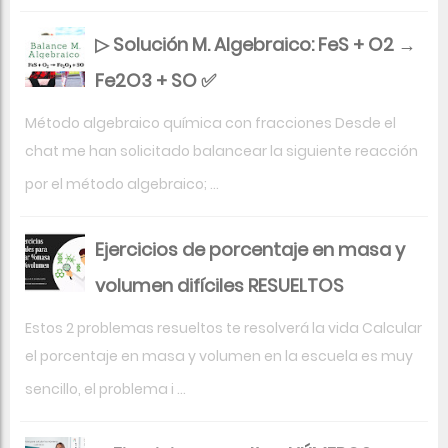
▷ Solución M. Algebraico: FeS + O2 →
Fe2O3 + SO ✅
Método algebraico química con fracciones Desde el
chat me han solicitado balancear la siguiente reacción
por el método algebraico; ...
Ejercicios de porcentaje en masa y
volumen difíciles RESUELTOS
Estos 2 problemas resueltos te resolverá la vida Calcular
el porcentaje en masa y volumen en la escuela es muy
sencillo, el problema i ...