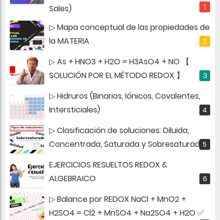
Sales)
▷ Mapa conceptual de las propiedades de
la MATERIA
▷ As + HNO3 + H2O = H3AsO4 + NO 【
SOLUCIÓN POR EL MÉTODO REDOX 】
▷ Hidruros (Binarios, Iónicos, Covalentes,
Intersticiales)
▷ Clasificación de soluciones: Diluida,
Concentrada, Saturada y Sobresaturada
EJERCICIOS RESUELTOS REDOX &
ALGEBRAICO
▷ Balance por REDOX NaCl + MnO2 +
H2SO4 = Cl2 + MnSO4 + Na2SO4 + H2O ✅