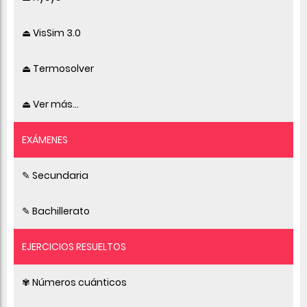
⏏ VisSim 3.0
⏏ Termosolver
⏏ Ver más...
EXÁMENES
✎ Secundaria
✎ Bachillerato
EJERCICIOS RESUELTOS
✾ Números cuánticos