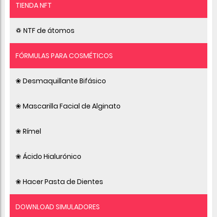
TIENDA NFT
♽ NTF de átomos
FÓRMULAS PARA COSMÉTICOS
❀ Desmaquillante Bifásico
❀ Mascarilla Facial de Alginato
❀ Rímel
❀ Ácido Hialurónico
❀ Hacer Pasta de Dientes
DOWNLOAD SIMULADORES