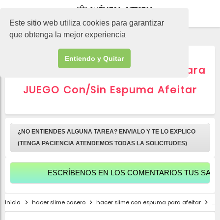
-->
Este sitio web utiliza cookies para garantizar
que obtenga la mejor experiencia
Entiendo y Quitar
Hacer SLIME FÁCIL en casa para
JUEGO Con/Sin Espuma Afeitar
¿NO ENTIENDES ALGUNA TAREA? ENVIALO Y TE LO EXPLICO
(TENGA PACIENCIA ATENDEMOS TODAS LA SOLICITUDES)
ESCRÍBENOS EN LOS COMENTARIOS TUS SALUDOS 
Inicio
hacer slime casero
hacer slime con espuma para afeitar
ha