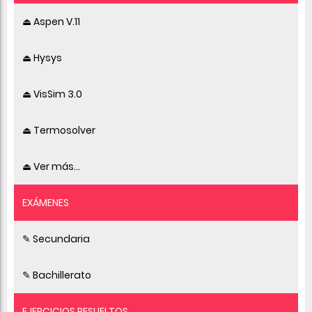
⏏ Aspen V.11
⏏ Hysys
⏏ VisSim 3.0
⏏ Termosolver
⏏ Ver más...
EXÁMENES
✎ Secundaria
✎ Bachillerato
EJERCICIOS RESUELTOS