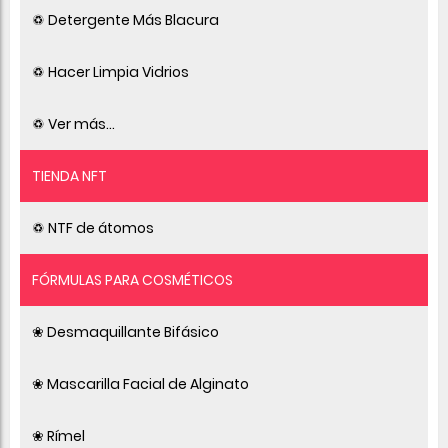
♽ Detergente Más Blacura
♽ Hacer Limpia Vidrios
♽ Ver más...
TIENDA NFT
♽ NTF de átomos
FÓRMULAS PARA COSMÉTICOS
❀ Desmaquillante Bifásico
❀ Mascarilla Facial de Alginato
❀ Rímel