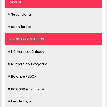
EXÁMENES
✎ Secundaria
✎ Bachillerato
EJERCICIOS RESUELTOS
✾ Números cuánticos
✾ Número de Avogadro
✾ Balance REDOX
✾ Balance ALGEBRAICO
✾ Ley de Boyle