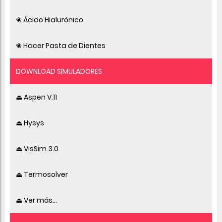
❀ Ácido Hialurónico
❀ Hacer Pasta de Dientes
DOWNLOAD SIMULADORES
⏏ Aspen V.11
⏏ Hysys
⏏ VisSim 3.0
⏏ Termosolver
⏏ Ver más...