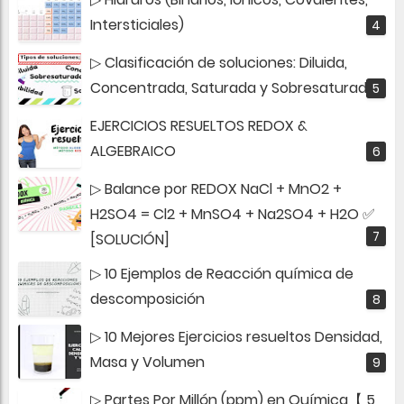
Intersticiales)
▷ Clasificación de soluciones: Diluida,
Concentrada, Saturada y Sobresaturada
EJERCICIOS RESUELTOS REDOX &
ALGEBRAICO
▷ Balance por REDOX NaCl + MnO2 +
H2SO4 = Cl2 + MnSO4 + Na2SO4 + H2O ✅
[SOLUCIÓN]
▷ 10 Ejemplos de Reacción química de
descomposición
▷ 10 Mejores Ejercicios resueltos Densidad,
Masa y Volumen
▷ Partes Por Millón (ppm) en Química【 5