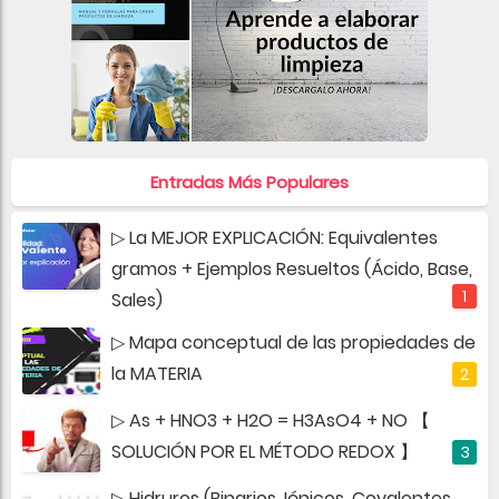
Entradas Más Populares
▷ La MEJOR EXPLICACIÓN: Equivalentes
gramos + Ejemplos Resueltos (Ácido, Base,
Sales)
▷ Mapa conceptual de las propiedades de
la MATERIA
▷ As + HNO3 + H2O = H3AsO4 + NO 【
SOLUCIÓN POR EL MÉTODO REDOX 】
▷ Hidruros (Binarios, Iónicos, Covalentes,