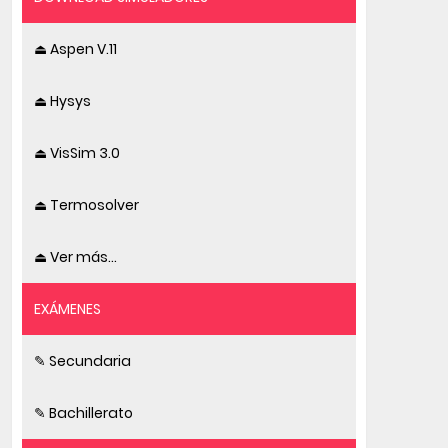
⏏ Aspen V.11
⏏ Hysys
⏏ VisSim 3.0
⏏ Termosolver
⏏ Ver más...
EXÁMENES
✎ Secundaria
✎ Bachillerato