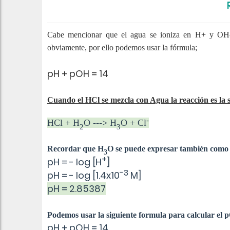
Cabe mencionar que el agua se ioniza en H+ y O
obviamente, por ello podemos usar la fórmula;
pH + pOH = 14
Cuando el
HCl se mezcla con Agua
la reacción es la 
-
HCl + H
O ---> H
O + Cl
2
3
Recordar que
H
O se puede expresar también como
3
+
pH = - log [H
]
-3
pH = - log [1.4x10
M]
pH = 2.85387
Podemos usar la siguiente formula para
calcular el
pH + pOH = 14