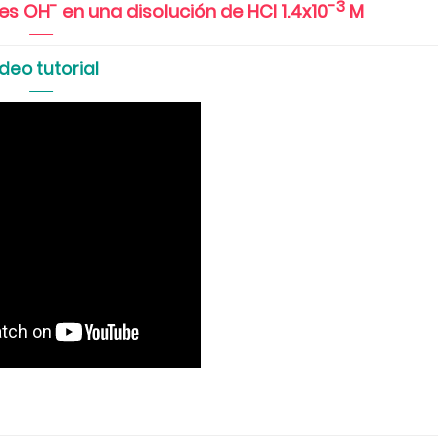
-
-3
nes OH
en una disolución de HCl 1.4x10
M
deo tutorial