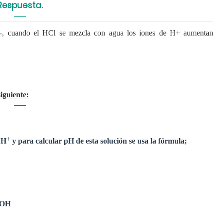
Respuesta.
H-,
cuando el HCl se mezcla con agua los iones de H+ aumentan
siguiente:
+
 H
y para calcular pH de esta solución se usa la fórmula;
 pOH