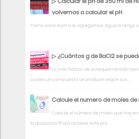
▷ Calcular el pH de 350 ml de H
volvemos a calcular el pH
Como varia el pH si le agregamos agua Si tengo un
...
▷ ¿Cuántos g de BaCl2 se puede
Lo más básico de estequiometríaEn est
cuales un compuesto se produce según sus ...
Calcule el numero de moles de K
Calcule el número de moles que hay en 
la disolución?Para resolver este pro ...