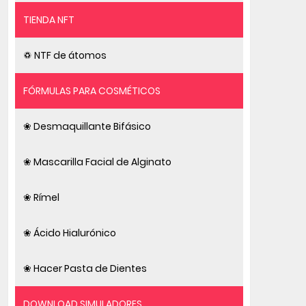
TIENDA NFT
♽ NTF de átomos
FÓRMULAS PARA COSMÉTICOS
❀ Desmaquillante Bifásico
❀ Mascarilla Facial de Alginato
❀ Rímel
❀ Ácido Hialurónico
❀ Hacer Pasta de Dientes
DOWNLOAD SIMULADORES