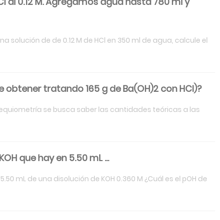
Cl al 0.12 M. Agregamos agua hasta 780 ml y
a solución de de 0.12 M de HCl en 350 ml de agua, calcule el
 obtener tratando 165 g de Ba(OH)2 con HCl)?
equiometría se busca saber las cantidades teóricas a las
OH que hay en 5.50 mL ...
5.50 mL de una disolución de KOH 0.360 M ¿Cuál es el pOH de