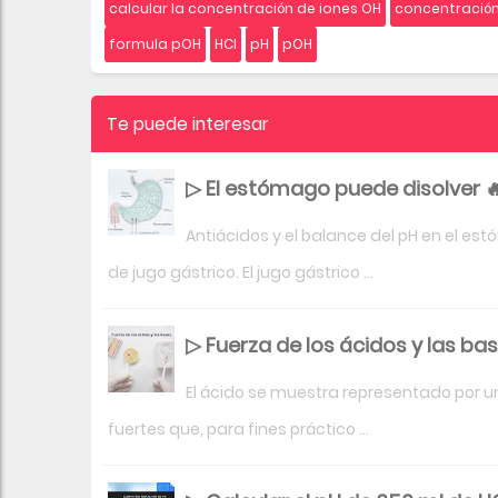
calcular la concentración de iones OH
concentració
formula pOH
HCl
pH
pOH
Te puede interesar
▷ El estómago puede disolver 
Antiácidos y el balance del pH en el e
de jugo gástrico. El jugo gástrico ...
▷ Fuerza de los ácidos y las bas
El ácido se muestra representado por un 
fuertes que, para fines práctico ...