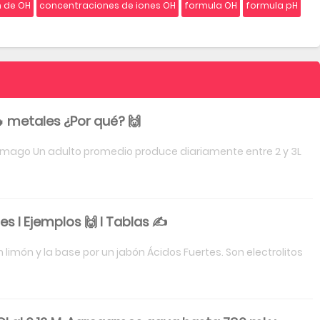
n de OH
concentraciones de iones OH
formula OH
formula pH
 metales ¿Por qué? 🙌
stómago Un adulto promedio produce diariamente entre 2 y 3L
es I Ejemplos 🙌 I Tablas ✍
limón y la base por un jabón Ácidos Fuertes. Son electrolitos