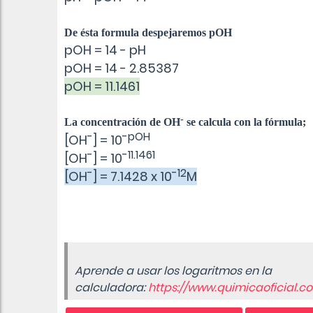
De ésta formula
despejaremos pOH
pOH = 14 - pH
pOH = 14 - 2.85387
pOH = 11.1461
-
La
concentración de OH
se calcula con la fórmula;
-
-pOH
[OH
] = 10
-
-11.1461
[OH
] = 10
-
-12
[OH
] = 7.1428 x 10
M
Aprende a usar los logaritmos en la
calculadora:
https://www.quimicaoficial.c