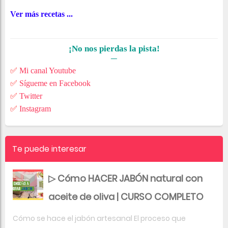
Ver más recetas ...
¡No nos pierdas la pista!
✅
Mi canal Youtube
✅
Sígueme en Facebook
✅
Twitter
✅
Instagram
Te puede interesar
▷ Cómo HACER JABÓN natural con
aceite de oliva | CURSO COMPLETO
Cómo se hace el jabón artesanal El proceso que