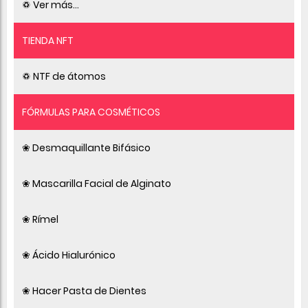
♽ Ver más...
TIENDA NFT
♽ NTF de átomos
FÓRMULAS PARA COSMÉTICOS
❀ Desmaquillante Bifásico
❀ Mascarilla Facial de Alginato
❀ Rímel
❀ Ácido Hialurónico
❀ Hacer Pasta de Dientes