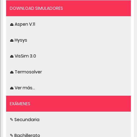
DOWNLOAD SIMULADORES
⏏ Aspen V.11
⏏ Hysys
⏏ VisSim 3.0
⏏ Termosolver
⏏ Ver más...
EXÁMENES
✎ Secundaria
✎ Bachillerato