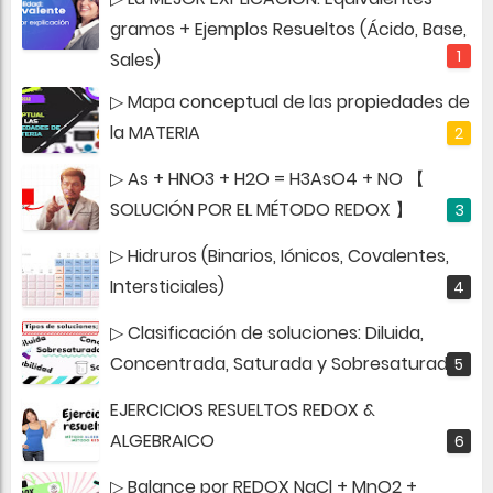
gramos + Ejemplos Resueltos (Ácido, Base,
Sales)
▷ Mapa conceptual de las propiedades de
la MATERIA
▷ As + HNO3 + H2O = H3AsO4 + NO 【
SOLUCIÓN POR EL MÉTODO REDOX 】
▷ Hidruros (Binarios, Iónicos, Covalentes,
Intersticiales)
▷ Clasificación de soluciones: Diluida,
Concentrada, Saturada y Sobresaturada
EJERCICIOS RESUELTOS REDOX &
ALGEBRAICO
▷ Balance por REDOX NaCl + MnO2 +