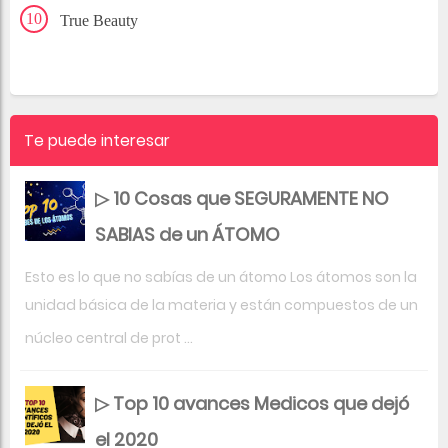
True Beauty
Te puede interesar
▷ 10 Cosas que SEGURAMENTE NO
SABIAS de un ÁTOMO
Esto es lo que no sabías de un átomo Los átomos son la
unidad básica de la materia y están compuestos de un
núcleo central de prot ...
▷ Top 10 avances Medicos que dejó
el 2020