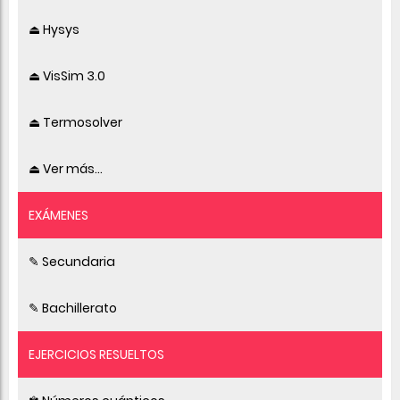
⏏ Hysys
⏏ VisSim 3.0
⏏ Termosolver
⏏ Ver más...
EXÁMENES
✎ Secundaria
✎ Bachillerato
EJERCICIOS RESUELTOS