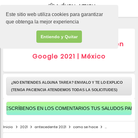
-->
Este sitio web utiliza cookies para garantizar
que obtenga la mejor experiencia
Entiendo y Quitar
▷ TOP 10 Lo más buscado en
Google 2021 | México
¿NO ENTIENDES ALGUNA TAREA? ENVIALO Y TE LO EXPLICO
(TENGA PACIENCIA ATENDEMOS TODAS LA SOLICITUDES)
ÍBENOS EN LOS COMENTARIOS TUS SALUDOS PARA APAREC
Inicio
2021
antecedente 2021
como se hace
cosas que pasaron