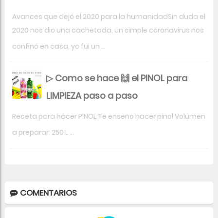
Avances que dejó el 2020 para la humanidadSin duda el
2020 nos dio una cachetada, un simple coronavirus nos
confinó en casa, yo fui un ...
▷ Como se hace 🙌 el PINOL para
LIMPIEZA paso a paso
Receta para hacer PINOL Te enseño hacer pinol Volumen
a preparar: 250 L ...
COMENTARIOS