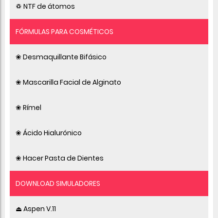
♽ NTF de átomos
FÓRMULAS PARA COSMÉTICOS
❀ Desmaquillante Bifásico
❀ Mascarilla Facial de Alginato
❀ Rímel
❀ Ácido Hialurónico
❀ Hacer Pasta de Dientes
DOWNLOAD SIMULADORES
⏏ Aspen V.11