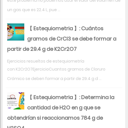
este problema no podemos usar el valor del volumen de
un gas que es 22.4 L, pue ...
【 Estequiometria 】: Cuántos
gramos de CrCl3 se debe formar a
partir de 29.4 g de K2Cr2O7
Ejercicios resueltos de estequiometría
con K2Cr2O7EjercicioCuantos gramos de Cloruro
Crómico se deben formar a partir de 29.4 g d ...
【 Estequiometria 】: Determina la
cantidad de H2O en g que se
obtendrían si reaccionamos 784 g de