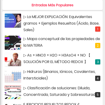
Entradas Más Populares
▷ La MEJOR EXPLICACIÓN: Equivalentes
gramos + Ejemplos Resueltos (Ácido, Base,
Sales)
▷ Mapa conceptual de las propiedades de
la MATERIA
▷ As + HNO3 + H2O = H3AsO4 + NO 【
SOLUCIÓN POR EL MÉTODO REDOX 】
▷ Hidruros (Binarios, Iónicos, Covalentes,
Intersticiales)
▷ Clasificación de soluciones: Diluida,
Concentrada, Saturada y Sobresaturada
EJERCICIOS RESUELTOS REDOX &