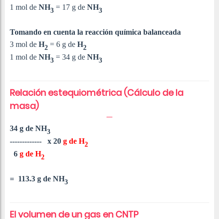
1 mol de
NH
= 17 g de
NH
3
3
Tomando en cuenta la reacción química balanceada
3 mol de
H
= 6 g de
H
2
2
1 mol de
NH
= 34 g de
NH
3
3
Relación estequiométrica (Cálculo de la
masa)
34 g de
NH
3
------------- x 20
g de
H
2
6
g de
H
2
=
113.3 g de
NH
3
El volumen de un gas en CNTP