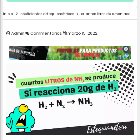
Inicio
coeficientes estequiométricos
cuantos litros de amoniaco
c
Admin
Commentarios
marzo 15, 2022