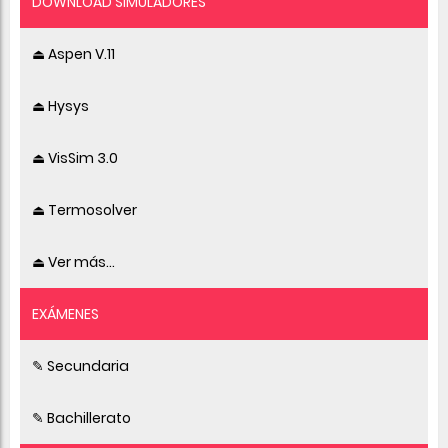
DOWNLOAD SIMULADORES
⏏ Aspen V.11
⏏ Hysys
⏏ VisSim 3.0
⏏ Termosolver
⏏ Ver más...
EXÁMENES
✎ Secundaria
✎ Bachillerato