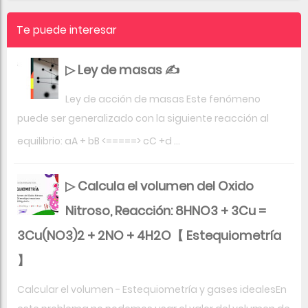
Te puede interesar
▷ Ley de masas ✍
Ley de acción de masas Este fenómeno
puede ser generalizado con la siguiente reacción al
equilibrio: aA + bB <=====> cC +d ...
▷ Calcula el volumen del Oxido
Nitroso, Reacción: 8HNO3 + 3Cu =
3Cu(NO3)2 + 2NO + 4H2O【 Estequiometría
】
Calcular el volumen - Estequiometría y gases idealesEn