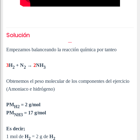
Solución
Empezamos balanceando la reacción química por tanteo
3
H
+ N
→
2
NH
2
2
3
Obtenemos el peso molecular de los componentes del ejercicio
(Amoniaco e hidrógeno)
PM
= 2 g/mol
H2
PM
= 17 g/mol
NH3
Es decir;
1 mol de
H
= 2 g de
H
2
2