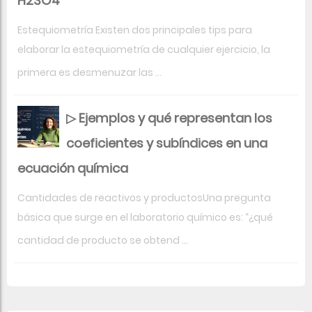
H2SO4
Estequiometría Existen dos principales tips para
elaborar la estequiometría de cualquier ejercicio, la
primera es desmenuzar las ...
▷ Ejemplos y qué representan los
coeficientes y subíndices en una
ecuación química
Cantidades de reactivos y productosUna pregunta
básica que surge en el laboratorio químico es: “¿qué
cantidad de producto se obtend ...