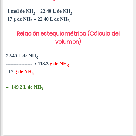
1 mol de NH
= 22.40 L de NH
3
3
17 g de NH
= 22.40 L de NH
3
3
Relación estequiométrica (Cálculo del
volumen)
22.40 L de
NH
3
----------------- x
113.3
g de
NH
3
17
g de
NH
3
=
149.2 L de
NH
3