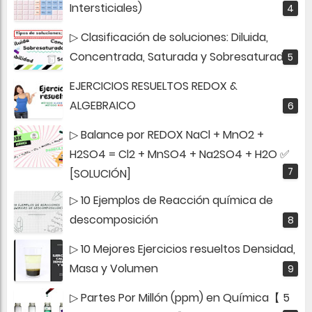
Intersticiales)
▷ Clasificación de soluciones: Diluida,
Concentrada, Saturada y Sobresaturada
EJERCICIOS RESUELTOS REDOX &
ALGEBRAICO
▷ Balance por REDOX NaCl + MnO2 +
H2SO4 = Cl2 + MnSO4 + Na2SO4 + H2O ✅
[SOLUCIÓN]
▷ 10 Ejemplos de Reacción química de
descomposición
▷ 10 Mejores Ejercicios resueltos Densidad,
Masa y Volumen
▷ Partes Por Millón (ppm) en Química【 5