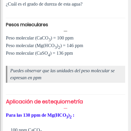
¿Cuál es el grado de dureza de esta agua?
Pesos moleculares
Peso molecular (CaCO
) = 100 ppm
3
Peso molecular (Mg(HCO
)
) = 146 ppm
3
2
Peso molecular (CaSO
) = 136 ppm
4
Puedes observar que las unidades del peso molecular se
expresan en ppm
Aplicación de
estequiometría
Para las 130 ppm de Mg(HCO
)
:
3
2
100 ppm CaCO