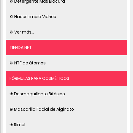
♽ Detergente Más Blacura
♽ Hacer Limpia Vidrios
♽ Ver más...
TIENDA NFT
♽ NTF de átomos
FÓRMULAS PARA COSMÉTICOS
❀ Desmaquillante Bifásico
❀ Mascarilla Facial de Alginato
❀ Rímel