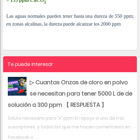
= 155
ppm
CaCO
3
Las aguas normales pueden tener hasta una dureza de 550 ppm;
en zonas alcalinas, la dureza puede alcanzar los 2000 ppm
Te puede interesar
▷ Cuantas Onzas de cloro en polvo
se necesitan para tener 5000 L de de
solución a 300 ppm 【 RESPUESTA 】
Soluto necesario para "x" ppm En apoyo a uno de mis
suscriptores, y todos los que me hacen comentarios en
Facebook o ...