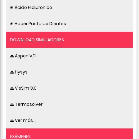
❀ Ácido Hialurónico
❀ Hacer Pasta de Dientes
DOWNLOAD SIMULADORES
⏏ Aspen V.11
⏏ Hysys
⏏ VisSim 3.0
⏏ Termosolver
⏏ Ver más...
EXÁMENES