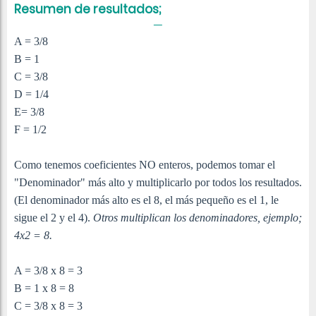
Resumen de resultados;
A = 3/8
B = 1
C = 3/8
D = 1/4
E= 3/8
F = 1/2
Como tenemos coeficientes NO enteros, podemos tomar el
"Denominador" más alto y multiplicarlo por todos los resultados.
(El denominador más alto es el 8, el más pequeño es el 1, le
sigue el 2 y el 4).
Otros multiplican los denominadores, ejemplo;
4x2 = 8.
A = 3/8 x 8 = 3
B = 1 x 8 = 8
C = 3/8 x 8 = 3