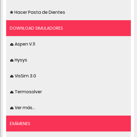
❀ Hacer Pasta de Dientes
DOWNLOAD SIMULADORES
⏏ Aspen V.11
⏏ Hysys
⏏ VisSim 3.0
⏏ Termosolver
⏏ Ver más...
EXÁMENES