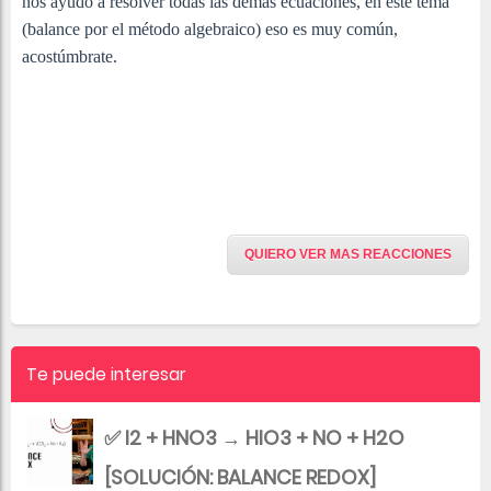
nos ayudó a resolver todas las demás ecuaciones, en éste tema
(balance por el método algebraico) eso es muy común,
acostúmbrate.
QUIERO VER MAS REACCIONES
Te puede interesar
✅ I2 + HNO3 → HIO3 + NO + H2O
[SOLUCIÓN: BALANCE REDOX]