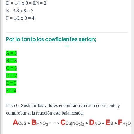
D = 1/4 x 8 = 8/4 = 2
E= 3/8 x 8 = 3
F = 1/2 x 8 = 4
Por lo tanto los coeficientes serían;
A = 3
B = 8
C = 3
D = 2
E = 3
F = 4
Paso 6. Sustituir los valores encontrados a cada coeficiente y
comprobar si la reacción esta balanceada;