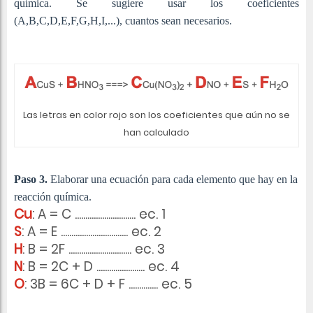
química. Se sugiere usar los coeficientes
(A,B,C,D,E,F,G,H,I,...), cuantos sean necesarios.
Las letras en color rojo son los coeficientes que aún no se
han calculado
Paso 3.
Elaborar una ecuación para cada elemento que hay en la
reacción química.
Cu
: A = C ............................. ec. 1
S
: A = E
.......................
......... ec. 2
H
: B = 2F
.......................
....... ec. 3
N
: B = 2C + D
....................... ec. 4
O
: 3B = 6C + D + F
.............. ec. 5