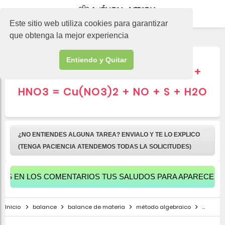
-->
Este sitio web utiliza cookies para garantizar
que obtenga la mejor experiencia
Entiendo y Quitar
Balance M. Algebraico CuS +
HNO3 = Cu(NO3)2 + NO + S + H2O
¿NO ENTIENDES ALGUNA TAREA? ENVIALO Y TE LO EXPLICO
(TENGA PACIENCIA ATENDEMOS TODAS LA SOLICITUDES)
OS COMENTARIOS TUS SALUDOS PARA APARECER AQUÍ
Inicio
balance
balance de materia
método algebraico
pasos d