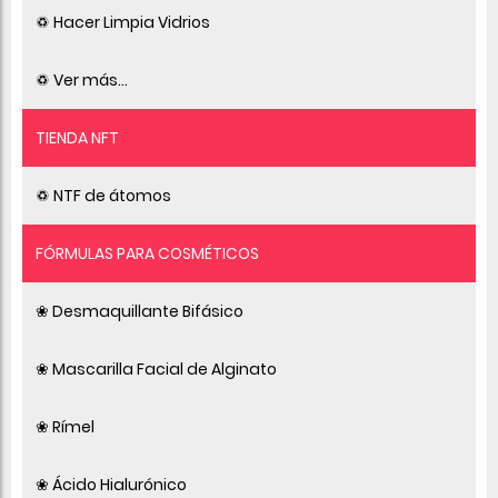
♽ Hacer Limpia Vidrios
♽ Ver más...
TIENDA NFT
♽ NTF de átomos
FÓRMULAS PARA COSMÉTICOS
❀ Desmaquillante Bifásico
❀ Mascarilla Facial de Alginato
❀ Rímel
❀ Ácido Hialurónico