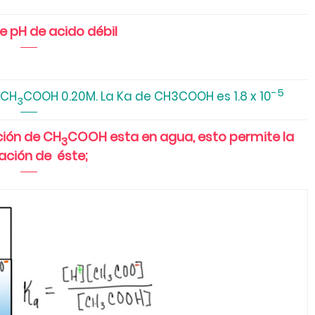
e pH de acido débil
-5
 CH
COOH 0.20M. La Ka de CH3COOH es 1.8 x 10
3
ción de CH
COOH esta en agua, esto permite la
3
zación de éste;