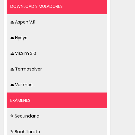
DOWNLOAD SIMULADORES
⏏ Aspen V.11
⏏ Hysys
⏏ VisSim 3.0
⏏ Termosolver
⏏ Ver más...
EXÁMENES
✎ Secundaria
✎ Bachillerato