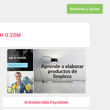
GRATIS
QUÍMICA
DESCARGAS
CURSO JARCERÍA
Entiendo y Quitar
H 0.20M
RA APARECER AQUÍ
Entradas Más Populares