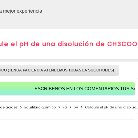
CURSOS 
la mejor experiencia
le el pH de una disolución de CH3COO
LICO (TENGA PACIENCIA ATENDEMOS TODAS LA SOLICITUDES)
ESCRÍBENOS EN LOS COMENTARIOS TUS SALUDOS PA
 de acidez
Equilibrio químico
ka
pH
Calcule el pH de una disolución de CH3COOH 0.20M