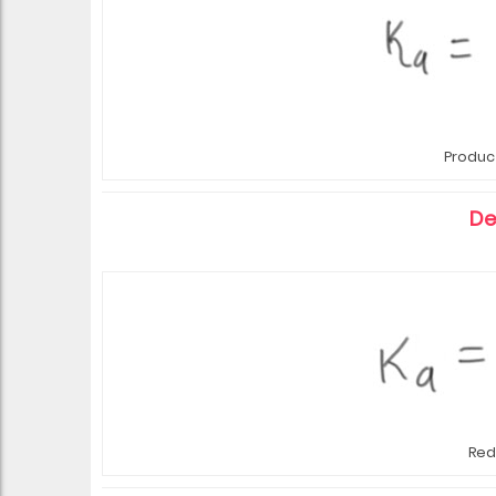
Produc
De
Red