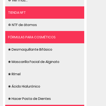
♽ Ver más...
TIENDA NFT
♽ NTF de átomos
FÓRMULAS PARA COSMÉTICOS
❀ Desmaquillante Bifásico
❀ Mascarilla Facial de Alginato
❀ Rímel
❀ Ácido Hialurónico
❀ Hacer Pasta de Dientes