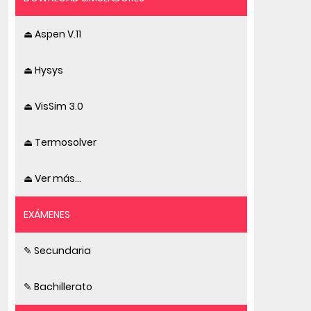
⏏ Aspen V.11
⏏ Hysys
⏏ VisSim 3.0
⏏ Termosolver
⏏ Ver más...
EXÁMENES
✎ Secundaria
✎ Bachillerato