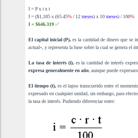
I = P x i x t
I = ($1,185 x (65.45
%
/ 12
meses
) x 10
meses
) / 100
%
✅
I = $646.319
El capital inicial (P),
es la cantidad de dinero que se in
actual», y representa la base sobre la cual se genera el in
La tasa de interés (i),
es la cantidad de interés expre
expresa generalmente en año
, aunque puede expresar
El tiempo (t),
es el lapso transcurrido entre el momento
expresado en cualquier unidad, sin embargo, para efecto
la tasa de interés. Pudiendo diferenciar entre: