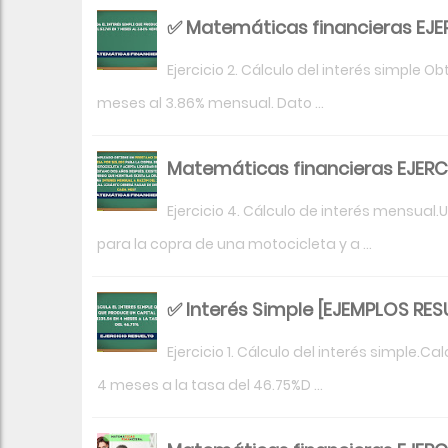
✅ Matemáticas financieras EJE
Ejercicio 2. Cálculo del interés simple 
meses al 3.86% mensual. Dato ...
Matemáticas financieras EJERC
Ejercicio 4. Cálculo de interés mensua
para la copra de una motocicleta y a ...
✅ Interés Simple [EJEMPLOS RES
Ejercicio 1. Cálculo del interés simple.C
4 meses a la tasa del 46.75%D ...