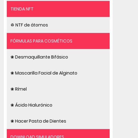
TIENDA NFT
♽ NTF de átomos
FÓRMULAS PARA COSMÉTICOS
❀ Desmaquillante Bifásico
❀ Mascarilla Facial de Alginato
❀ Rímel
❀ Ácido Hialurónico
❀ Hacer Pasta de Dientes
DOWNLOAD SIMULADORES