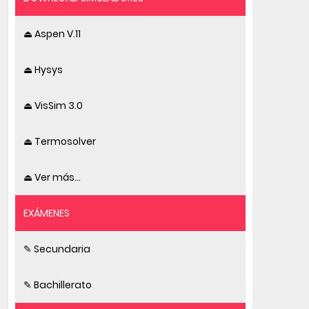
⏏ Aspen V.11
⏏ Hysys
⏏ VisSim 3.0
⏏ Termosolver
⏏ Ver más...
EXÁMENES
✎ Secundaria
✎ Bachillerato