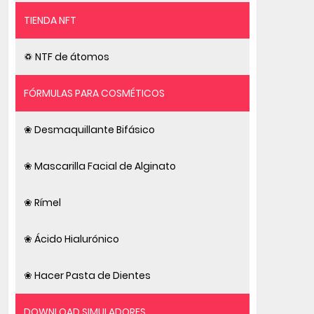
TIENDA NFT
♽ NTF de átomos
FÓRMULAS PARA COSMÉTICOS
❀ Desmaquillante Bifásico
❀ Mascarilla Facial de Alginato
❀ Rímel
❀ Ácido Hialurónico
❀ Hacer Pasta de Dientes
DOWNLOAD SIMULADORES