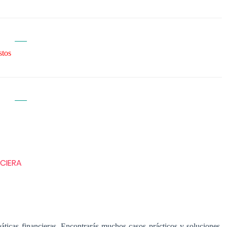
stos
CIERA
áticas financieras. Encontrarás muchos casos prácticos y soluciones,