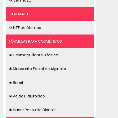
♽ Ver más...
TIENDA NFT
♽ NTF de átomos
FÓRMULAS PARA COSMÉTICOS
❀ Desmaquillante Bifásico
❀ Mascarilla Facial de Alginato
❀ Rímel
❀ Ácido Hialurónico
❀ Hacer Pasta de Dientes