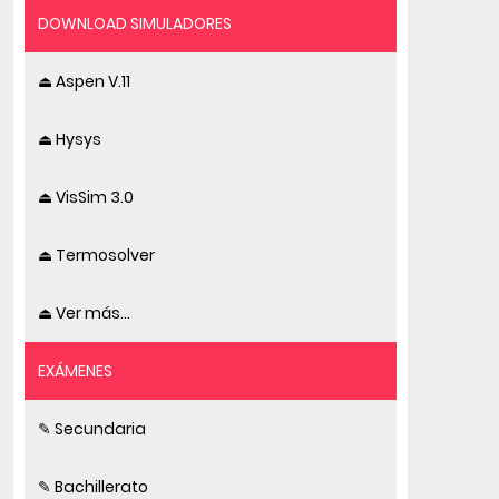
DOWNLOAD SIMULADORES
⏏ Aspen V.11
⏏ Hysys
⏏ VisSim 3.0
⏏ Termosolver
⏏ Ver más...
EXÁMENES
✎ Secundaria
✎ Bachillerato