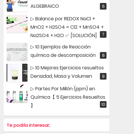
ALGEBRAICO
▷ Balance por REDOX NaCl +
MnO2 + H2SO4 = Cl2 + MnSO4 +
Na2SO4 + H2O ✅ [SOLUCIÓN]
▷ 10 Ejemplos de Reacción
química de descomposición
▷ 10 Mejores Ejercicios resueltos
Densidad, Masa y Volumen
▷ Partes Por Millón (ppm) en
Química【 5 Ejercicios Resueltos
】
Te podría interesar;