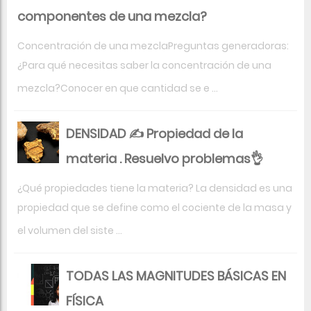
componentes de una mezcla?
Concentración de una mezclaPreguntas generadoras:
¿Para qué necesitas saber la concentración de una
mezcla?Conocer en que cantidad se e ...
DENSIDAD ✍ Propiedad de la
materia . Resuelvo problemas👌
¿Qué propiedades tiene la materia? La densidad es una
propiedad que se define como el cociente de la masa y
el volumen del siste ...
TODAS LAS MAGNITUDES BÁSICAS EN
FÍSICA