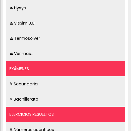
⏏ Hysys
⏏ VisSim 3.0
⏏ Termosolver
⏏ Ver más...
EXÁMENES
✎ Secundaria
✎ Bachillerato
EJERCICIOS RESUELTOS
✾ Números cuánticos