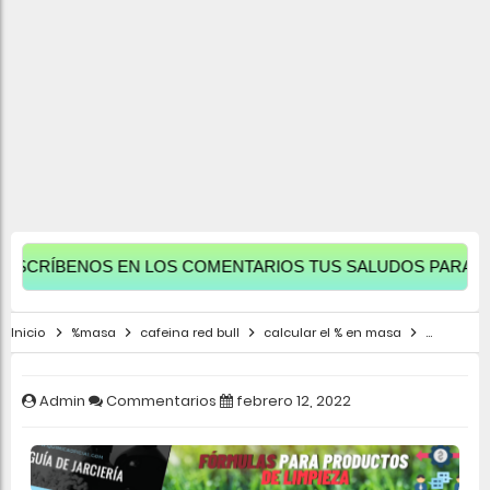
ÍBENOS EN LOS COMENTARIOS TUS SALUDOS PARA APAREC
Inicio
%masa
cafeina red bull
calcular el % en masa
ejercicio 
Admin
Commentarios
febrero 12, 2022