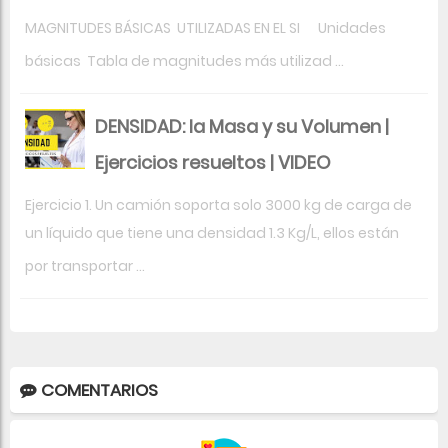
MAGNITUDES BÁSICAS UTILIZADAS EN EL SI Unidades
básicas Tabla de magnitudes más utilizad ...
DENSIDAD: la Masa y su Volumen |
Ejercicios resueltos | VIDEO
Ejercicio 1. Un camión soporta solo 3000 kg de carga de
un líquido que tiene una densidad 1.3 Kg/L, ellos están
por transportar ...
COMENTARIOS