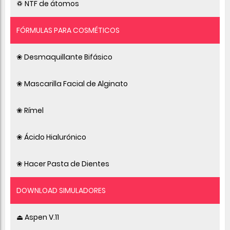
♽ NTF de átomos
FÓRMULAS PARA COSMÉTICOS
❀ Desmaquillante Bifásico
❀ Mascarilla Facial de Alginato
❀ Rímel
❀ Ácido Hialurónico
❀ Hacer Pasta de Dientes
DOWNLOAD SIMULADORES
⏏ Aspen V.11