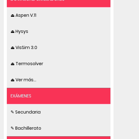
⏏ Aspen V.11
⏏ Hysys
⏏ VisSim 3.0
⏏ Termosolver
⏏ Ver más...
EXÁMENES
✎ Secundaria
✎ Bachillerato