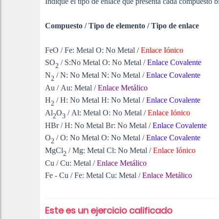
Indique el tipo de enlace que presenta cada compuesto b
Compuesto / Tipo de elemento / Tipo de enlace
FeO / Fe: Metal O: No Metal
/
Enlace Iónico
SO
/
S:No Metal O: No Metal
/
Enlace Covalente
2
N
/
N: No Metal N: No Metal
/
Enlace Covalente
2
Au
/
Au: Metal
/
Enlace Metálico
H
/
H: No Metal H: No Metal
/
Enlace Covalente
2
Al
O
/
Al: Metal O: No Metal
/
Enlace Iónico
2
3
HBr
/
H: No Metal Br: No Metal
/
Enlace Covalente
O
/
O: No Metal O: No Metal
/
Enlace Covalente
2
MgCl
/
Mg: Metal Cl: No Metal
/
Enlace Iónico
2
Cu
/
Cu: Metal
/
Enlace Metálico
Fe - Cu
/
Fe: Metal Cu: Metal
/
Enlace Metálico
Este es un ejercicio calificado