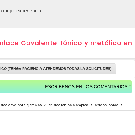
CURSOS 
la mejor experiencia
lace Covalente, Iónico y metálico en
LICO (TENGA PACIENCIA ATENDEMOS TODAS LA SOLICITUDES)
ESCRÍBENOS EN LOS COMENTARIOS TUS SALUDO
lace covalente ejemplos
enlace ionice ejemplos
enlace ionico
enlac