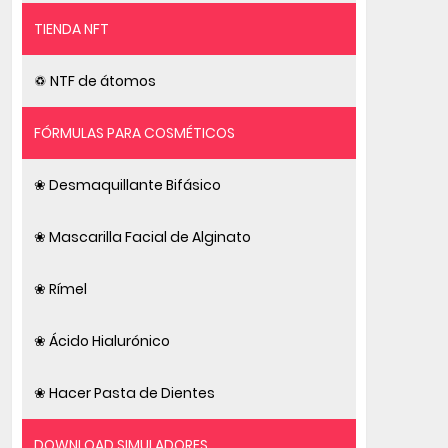
TIENDA NFT
♽ NTF de átomos
FÓRMULAS PARA COSMÉTICOS
❀ Desmaquillante Bifásico
❀ Mascarilla Facial de Alginato
❀ Rímel
❀ Ácido Hialurónico
❀ Hacer Pasta de Dientes
DOWNLOAD SIMULADORES