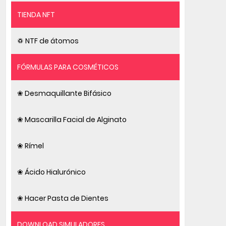
TIENDA NFT
♽ NTF de átomos
FÓRMULAS PARA COSMÉTICOS
❀ Desmaquillante Bifásico
❀ Mascarilla Facial de Alginato
❀ Rímel
❀ Ácido Hialurónico
❀ Hacer Pasta de Dientes
DOWNLOAD SIMULADORES