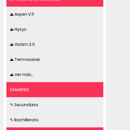
⏏ Aspen V.11
⏏ Hysys
⏏ VisSim 3.0
⏏ Termosolver
⏏ Ver más...
EXÁMENES
✎ Secundaria
✎ Bachillerato