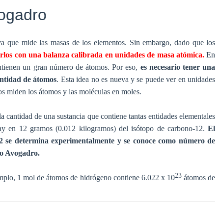
ogadro
va que mide las masas de los elementos. Sin embargo, dado que los
irlos con una balanza calibrada en unidades de masa atómica.
En
ontienen un gran número de átomos. Por eso,
es necesario tener una
antidad de átomos
. Esta idea no es nueva y se puede ver en unidades
os miden los átomos y las moléculas en moles.
a cantidad de una sustancia que contiene tantas entidades elementales
hay en 12 gramos (0.012 kilogramos) del isótopo de carbono-12.
El
2 se determina experimentalmente y se conoce como número de
eo Avogadro.
23
emplo, 1 mol de átomos de hidrógeno contiene 6.022 x 10
átomos de