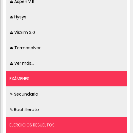
⏏ Aspen V.11
⏏ Hysys
⏏ VisSim 3.0
⏏ Termosolver
⏏ Ver más...
EXÁMENES
✎ Secundaria
✎ Bachillerato
EJERCICIOS RESUELTOS