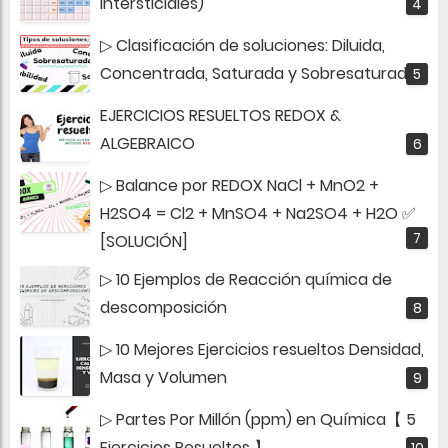
Intersticiales)
▷ Clasificación de soluciones: Diluida,
Concentrada, Saturada y Sobresaturada
EJERCICIOS RESUELTOS REDOX &
ALGEBRAICO
▷ Balance por REDOX NaCl + MnO2 +
H2SO4 = Cl2 + MnSO4 + Na2SO4 + H2O ✅
[SOLUCIÓN]
▷ 10 Ejemplos de Reacción química de
descomposición
▷ 10 Mejores Ejercicios resueltos Densidad,
Masa y Volumen
▷ Partes Por Millón (ppm) en Química【 5
Ejercicios Resueltos 】