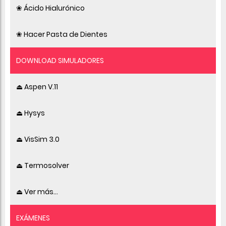
❀ Ácido Hialurónico
❀ Hacer Pasta de Dientes
DOWNLOAD SIMULADORES
⏏ Aspen V.11
⏏ Hysys
⏏ VisSim 3.0
⏏ Termosolver
⏏ Ver más...
EXÁMENES