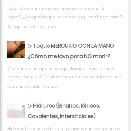
¿A qué temperatura comienza a evaporarse el
agua?, ¿Por qué la ropa se seca aunque no haga calor?
Te explico cómo la ropa ...
▷ Toque MERCURIO CON LA MANO
¿Cómo me lavo para NO morir?
¿Por cuánto tiempo tienes que lavarlas para remover
todo el mercurio? Si tus manos entran en contacto con
mercurio líquido. El merc ...
▷ Hidruros (Binarios, Iónicos,
Covalentes, Intersticiales)
Hidruros binarios Los hidruros binarios son compuestos