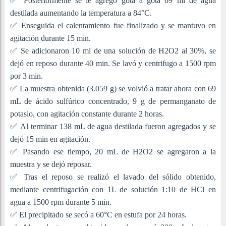
✅
Posteriormente se le agregó gota a gota 69 ml de agua
destilada aumentando la temperatura a 84°C.
✅
Enseguida el calentamiento fue finalizado y se mantuvo en
agitación durante 15 min.
✅
Se adicionaron 10 ml de una solución de H2O2 al 30%, se
dejó en reposo durante 40 min. Se lavó y centrifugo a 1500 rpm
por 3 min.
✅
La muestra obtenida (3.059 g) se volvió a tratar ahora con 69
mL de ácido sulfúrico concentrado, 9 g de permanganato de
potasio, con agitación constante durante 2 horas.
✅
Al terminar 138 mL de agua destilada fueron agregados y se
dejó 15 min en agitación.
✅
Pasando ese tiempo, 20 mL de H2O2 se agregaron a la
muestra y se dejó reposar.
✅
Tras el reposo se realizó el lavado del sólido obtenido,
mediante centrifugación con 1L de solución 1:10 de HCl en
agua a 1500 rpm durante 5 min.
✅
El precipitado se secó a 60°C en estufa por 24 horas.