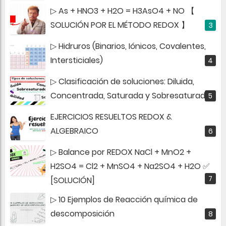
▷ As + HNO3 + H2O = H3AsO4 + NO 【
SOLUCIÓN POR EL MÉTODO REDOX 】
▷ Hidruros (Binarios, Iónicos, Covalentes,
Intersticiales)
▷ Clasificación de soluciones: Diluida,
Concentrada, Saturada y Sobresaturada
EJERCICIOS RESUELTOS REDOX &
ALGEBRAICO
▷ Balance por REDOX NaCl + MnO2 +
H2SO4 = Cl2 + MnSO4 + Na2SO4 + H2O ✅
[SOLUCIÓN]
▷ 10 Ejemplos de Reacción química de
descomposición