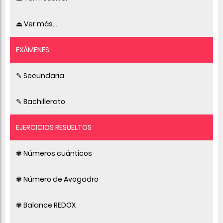
⏏ Ver más...
EXÁMENES
✎ Secundaria
✎ Bachillerato
EJERCICIOS RESUELTOS
✾ Números cuánticos
✾ Número de Avogadro
✾ Balance REDOX