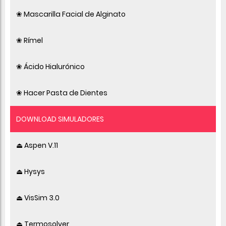
❀ Mascarilla Facial de Alginato
❀ Rímel
❀ Ácido Hialurónico
❀ Hacer Pasta de Dientes
DOWNLOAD SIMULADORES
⏏ Aspen V.11
⏏ Hysys
⏏ VisSim 3.0
⏏ Termosolver