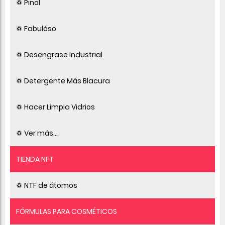
♽ Pinol
♽ Fabulóso
♽ Desengrase Industrial
♽ Detergente Más Blacura
♽ Hacer Limpia Vidrios
♽ Ver más...
TIENDA NFT
♽ NTF de átomos
FÓRMULAS PARA COSMÉTICOS