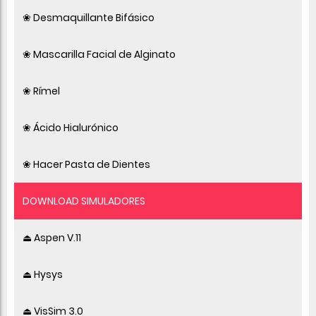
❀ Desmaquillante Bifásico
❀ Mascarilla Facial de Alginato
❀ Rímel
❀ Ácido Hialurónico
❀ Hacer Pasta de Dientes
DOWNLOAD SIMULADORES
⏏ Aspen V.11
⏏ Hysys
⏏ VisSim 3.0