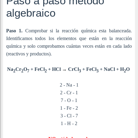
Paso a paso método
algebraico
Paso 1.
Comprobar si la reacción química esta balanceada.
Identificamos todos los elementos que están en la reacción
química y solo comprobamos cuántas veces están en cada lado
(reactivos y productos).
Na
Cr
O
+ Fe
Cl
+
HCl
→
CrCl
+
Fe
Cl
+ NaCl +
H
O
2
2
7
2
3
3
2
2 - Na - 1
2 - Cr - 1
7 - O - 1
1 - Fe - 2
3 - Cl - 7
1 - H - 2