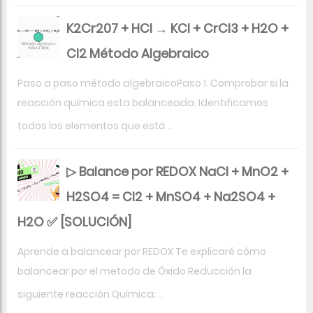
K2Cr207 + HCl → KCl + CrCl3 + H2O +
Cl2 Método Algebraico
Paso a paso método algebraicoPaso 1. Comprobar si la
reacción química esta balanceada. Identificamos
todos los elementos que está ...
▷ Balance por REDOX NaCl + MnO2 +
H2SO4 = Cl2 + MnSO4 + Na2SO4 +
H2O ✅ [SOLUCIÓN]
Aprende a balancear por REDOX Te explicaré cómo
balancear por el metodo de Óxido Reducción la
siguiente reacción Química; ...