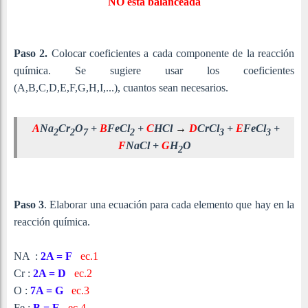
NO está balanceada
Paso 2.
Colocar coeficientes a cada componente de la reacción
química. Se sugiere usar los coeficientes
(A,B,C,D,E,F,G,H,I,...), cuantos sean necesarios.
A
Na
Cr
O
+
B
Fe
Cl
+
C
HCl
→
D
CrCl
+
E
Fe
Cl
+
2
2
7
2
3
3
F
NaCl +
G
H
O
2
Paso 3
. Elaborar una ecuación para cada elemento que hay en la
reacción química.
NA :
2A = F
ec.1
Cr :
2A = D
ec.2
O :
7A = G
ec.3
Fe :
B = E
ec.4