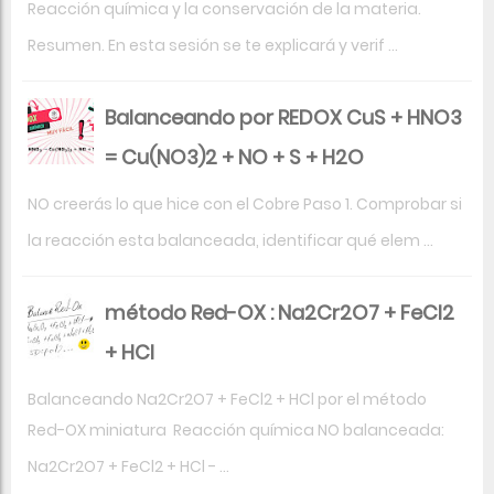
Reacción química y la conservación de la materia.
Resumen. En esta sesión se te explicará y verif ...
Balanceando por REDOX CuS + HNO3
= Cu(NO3)2 + NO + S + H2O
NO creerás lo que hice con el Cobre Paso 1. Comprobar si
la reacción esta balanceada, identificar qué elem ...
método Red-OX : Na2Cr2O7 + FeCl2
+ HCl
Balanceando Na2Cr2O7 + FeCl2 + HCl por el método
Red-OX miniatura Reacción química NO balanceada:
Na2Cr2O7 + FeCl2 + HCl - ...