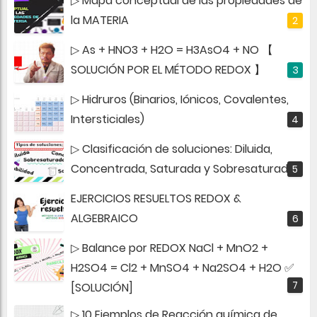
▷ Mapa conceptual de las propiedades de
la MATERIA
▷ As + HNO3 + H2O = H3AsO4 + NO 【
SOLUCIÓN POR EL MÉTODO REDOX 】
▷ Hidruros (Binarios, Iónicos, Covalentes,
Intersticiales)
▷ Clasificación de soluciones: Diluida,
Concentrada, Saturada y Sobresaturada
EJERCICIOS RESUELTOS REDOX &
ALGEBRAICO
▷ Balance por REDOX NaCl + MnO2 +
H2SO4 = Cl2 + MnSO4 + Na2SO4 + H2O ✅
[SOLUCIÓN]
▷ 10 Ejemplos de Reacción química de