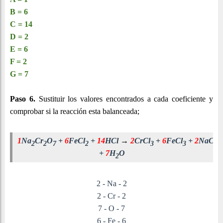
B = 6
C = 14
D = 2
E = 6
F = 2
G = 7
Paso 6.
Sustituir los valores encontrados a cada coeficiente y
comprobar si la reacción esta balanceada;
1
Na
Cr
O
+
6
Fe
Cl
+
14
HCl
→
2
CrCl
+
6
Fe
Cl
+
2
NaCl
2
2
7
2
3
3
+
7
H
O
2
2 - Na - 2
2 - Cr - 2
7 - O - 7
6 - Fe - 6