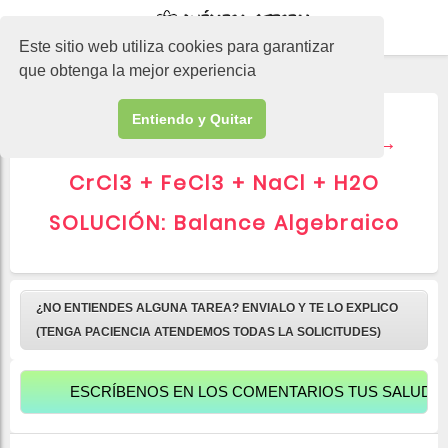
-->
Este sitio web utiliza cookies para garantizar
que obtenga la mejor experiencia
Entiendo y Quitar
▷ Na2Cr2O7 + FeCl2 + HCl →
CrCl3 + FeCl3 + NaCl + H2O
SOLUCIÓN: Balance Algebraico
¿NO ENTIENDES ALGUNA TAREA? ENVIALO Y TE LO EXPLICO
(TENGA PACIENCIA ATENDEMOS TODAS LA SOLICITUDES)
ESCRÍBENOS EN LOS COMENTARIOS TUS SALUDOS PARA 