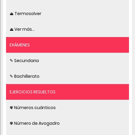
⏏ Termosolver
⏏ Ver más...
EXÁMENES
✎ Secundaria
✎ Bachillerato
EJERCICIOS RESUELTOS
✾ Números cuánticos
✾ Número de Avogadro