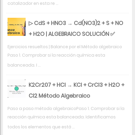
catalizador en esta re ...
▷ CdS + HNO3 → Cd(NO3)2 + S + NO
+ H2O | ALGEBRAICO SOLUCIÓN ✅
Ejercicios resueltos | Balance por el Método algebraico
Paso 1. Comprobar si la reacción química esta
balanceada. I ...
K2Cr207 + HCl → KCl + CrCl3 + H2O +
Cl2 Método Algebraico
Paso a paso método algebraicoPaso 1. Comprobar si la
reacción química esta balanceada. Identificamos
todos los elementos que está ...