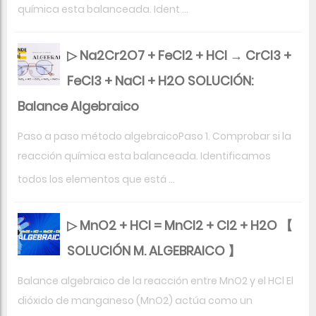
química esta balanceada. Ident ...
▷ Na2Cr2O7 + FeCl2 + HCl → CrCl3 +
FeCl3 + NaCl + H2O SOLUCIÓN:
Balance Algebraico
Paso a paso método algebraicoPaso 1. Comprobar si la
reacción química esta balanceada. Identificamos
todos los elementos que está ...
▷ MnO2 + HCl = MnCl2 + Cl2 + H2O 【
SOLUCIÓN M. ALGEBRAICO 】
Balance algebraico de la reacción entre MnO2 y el HCl El
dióxido de manganeso (MnO2) actúa como un