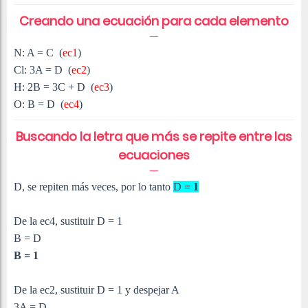
Creando una ecuación para cada elemento
N: A =
C (
ec1
)
Cl: 3A = D
(
ec2
)
H: 2B = 3C + D
(
ec3
)
O: B = D
(
ec4
)
Buscando la letra que más se repite entre las
ecuaciones
D, se repiten más veces, por lo tanto
D
= 1
De la ec4, sustituir D = 1
B = D
B = 1
De la ec2, sustituir D = 1 y despejar A
3A = D