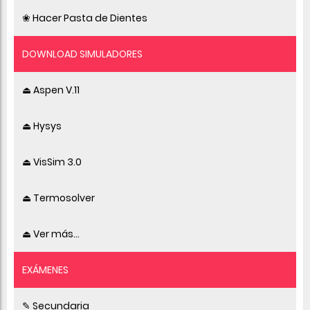
❀ Hacer Pasta de Dientes
DOWNLOAD SIMULADORES
⏏ Aspen V.11
⏏ Hysys
⏏ VisSim 3.0
⏏ Termosolver
⏏ Ver más...
EXÁMENES
✎ Secundaria