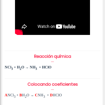
Reacción química
NCl
+
H
O
→ NH
+ HClO
3
2
3
Colocando coeficientes
A
NCl
+
B
H
O
→
C
NH
+
D
HClO
3
2
3