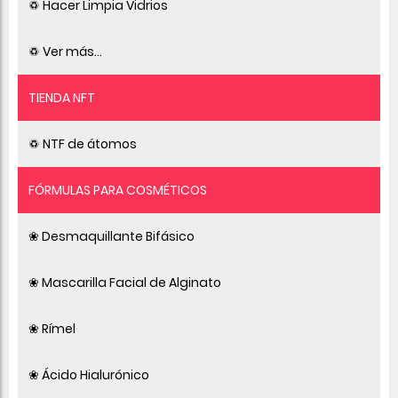
♽ Hacer Limpia Vidrios
♽ Ver más...
TIENDA NFT
♽ NTF de átomos
FÓRMULAS PARA COSMÉTICOS
❀ Desmaquillante Bifásico
❀ Mascarilla Facial de Alginato
❀ Rímel
❀ Ácido Hialurónico