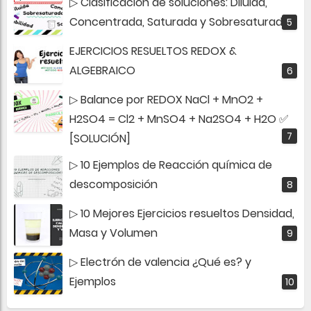
▷ Clasificación de soluciones: Diluida,
Concentrada, Saturada y Sobresaturada
EJERCICIOS RESUELTOS REDOX &
ALGEBRAICO
▷ Balance por REDOX NaCl + MnO2 +
H2SO4 = Cl2 + MnSO4 + Na2SO4 + H2O ✅
[SOLUCIÓN]
▷ 10 Ejemplos de Reacción química de
descomposición
▷ 10 Mejores Ejercicios resueltos Densidad,
Masa y Volumen
▷ Electrón de valencia ¿Qué es? y
Ejemplos