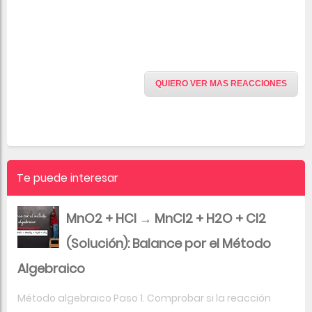
QUIERO VER MAS REACCIONES
Te puede interesar
MnO2 + HCl → MnCl2 + H2O + Cl2
(Solución): Balance por el Método
Algebraico
Método algebraico Paso 1. Comprobar si la reacción