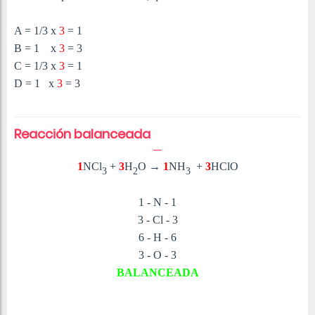
A = 1/3 x
3
= 1
B = 1
x
3
= 3
C =
1/3
x
3
= 1
D = 1
x
3
= 3
Reacción balanceada
1
NCl
+
3
H
O
→
1
NH
+
3
HClO
3
2
3
1 - N - 1
3 - Cl - 3
6 - H - 6
3 - O - 3
BALANCEADA