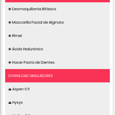
❀ Desmaquillante Bifásico
❀ Mascarilla Facial de Alginato
❀ Rímel
❀ Ácido Hialurónico
❀ Hacer Pasta de Dientes
DOWNLOAD SIMULADORES
⏏ Aspen V.11
⏏ Hysys