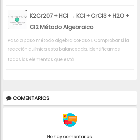
K2Cr207 + HCl → KCl + CrCl3 + H2O +
Cl2 Método Algebraico
Paso a paso método algebraicoPaso 1. Comprobar si la
reacción química esta balanceada. Identificamos
todos los elementos que está ...
COMENTARIOS
No hay comentarios.