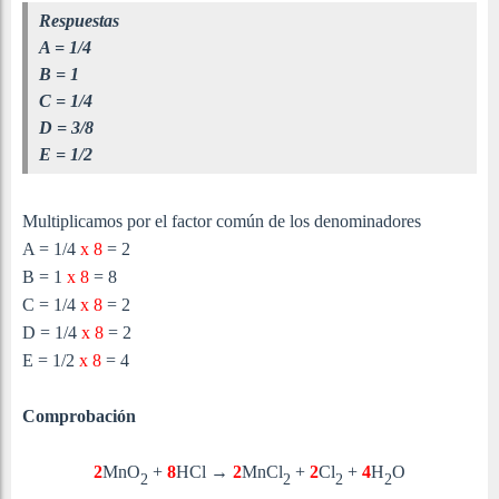
Respuestas
A = 1/4
B = 1
C = 1/4
D = 3/8
E = 1/2
Multiplicamos por el factor común de los denominadores
A = 1/4
x 8
= 2
B = 1
x 8
= 8
C = 1/4
x 8
= 2
D = 1/4
x 8
= 2
E = 1/2
x 8
= 4
Comprobación
2
MnO
+
8
HCl
→
2
MnCl
+
2
Cl
+
4
H
O
2
2
2
2