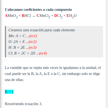
Colocamos coeficientes a cada compuesto
A
MnO
+
B
HCl
→
C
MnCl
+
D
Cl
+
E
H
O
2
2
2
2
Creamos una ecuación para cada elemento
Mn: A = C
...(ec1)
O: 2A = E
...(ec2)
H: B = 2E
...(ec3)
Cl: B = 2C + 2D
...(ec4)
La variable que se repita más veces lo igualamos a la unidad, el
cual puede ser la B, la A, la E o la C, sin embargo solo se elige
una de ellas;
B = 1
Resolviendo ecuación 3.