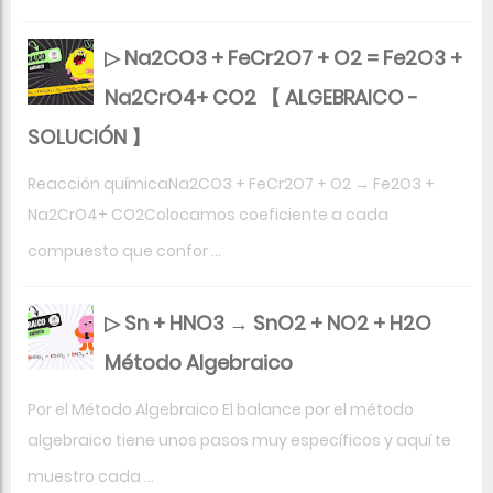
▷ Na2CO3 + FeCr2O7 + O2 = Fe2O3 +
Na2CrO4+ CO2 【 ALGEBRAICO -
SOLUCIÓN 】
Reacción químicaNa2CO3 + FeCr2O7 + O2 → Fe2O3 +
Na2CrO4+ CO2Colocamos coeficiente a cada
compuesto que confor ...
▷ Sn + HNO3 → SnO2 + NO2 + H2O
Método Algebraico
Por el Método Algebraico El balance por el método
algebraico tiene unos pasos muy específicos y aquí te
muestro cada ...