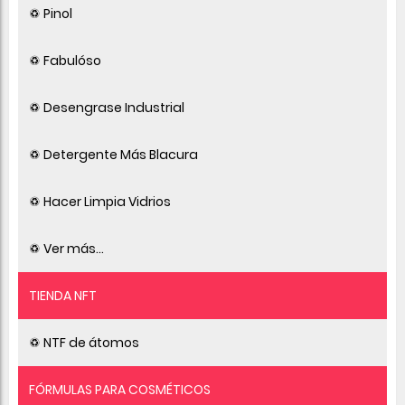
♽ Pinol
♽ Fabulóso
♽ Desengrase Industrial
♽ Detergente Más Blacura
♽ Hacer Limpia Vidrios
♽ Ver más...
TIENDA NFT
♽ NTF de átomos
FÓRMULAS PARA COSMÉTICOS