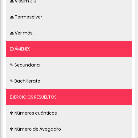
⏏ VisSim 3.0
⏏ Termosolver
⏏ Ver más...
EXÁMENES
✎ Secundaria
✎ Bachillerato
EJERCICIOS RESUELTOS
✾ Números cuánticos
✾ Número de Avogadro