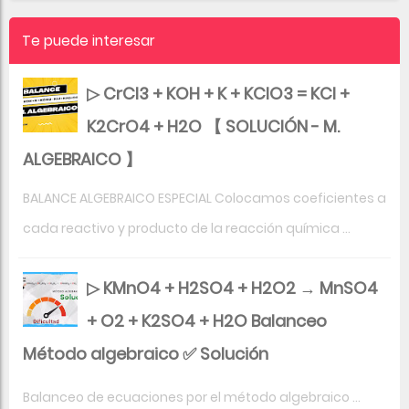
Te puede interesar
▷ CrCl3 + KOH + K + KClO3 = KCl +
K2CrO4 + H2O 【 SOLUCIÓN - M.
ALGEBRAICO 】
BALANCE ALGEBRAICO ESPECIAL Colocamos coeficientes a
cada reactivo y producto de la reacción química ...
▷ KMnO4 + H2SO4 + H2O2 → MnSO4
+ O2 + K2SO4 + H2O Balanceo
Método algebraico ✅ Solución
Balanceo de ecuaciones por el método algebraico ...