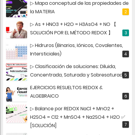
▷ Mapa conceptual de las propiedades de
la MATERIA
▷ As + HNO3 + H2O = H3AsO4 + NO 【
SOLUCIÓN POR EL MÉTODO REDOX 】
▷ Hidruros (Binarios, Iónicos, Covalentes,
Intersticiales)
▷ Clasificación de soluciones: Diluida,
Concentrada, Saturada y Sobresaturada
EJERCICIOS RESUELTOS REDOX &
ALGEBRAICO
▷ Balance por REDOX NaCl + MnO2 +
H2SO4 = Cl2 + MnSO4 + Na2SO4 + H2O ✅
[SOLUCIÓN]