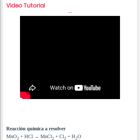
Video Tutorial
Reacción química a resolver
MnO
+ HCl
→
MnCl
+ Cl
+ H
O
2
2
2
2