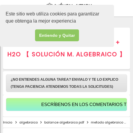
-->
Este sitio web utiliza cookies para garantizar
que obtenga la mejor experiencia
Entiendo y Quitar
▷ MnO2 + HCl = MnCl2 + Cl2 +
H2O 【 SOLUCIÓN M. ALGEBRAICO 】
¿NO ENTIENDES ALGUNA TAREA? ENVIALO Y TE LO EXPLICO
(TENGA PACIENCIA ATENDEMOS TODAS LA SOLICITUDES)
ESCRÍBENOS EN LOS COMENTARIOS TUS SALUD
Inicio
algebraico
balance algebraico pdf
metodo algebraico
M