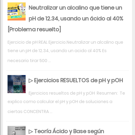
Neutralizar un alcalino que tiene un
pH de 12.34, usando un ácido al 40%
[Problema resuelto]
Ejercicio de pH REAL Ejercicio.Neutralizar un alcalino que
tiene un pH de 12.34, usando un acido al 40% Es
necesario tirar 500 ...
▷ Ejercicios RESUELTOS de pH y pOH
Ejercicios resueltos de pH y pOH Resumen: Te
explico como calcular el pH y pOH de soluciones a
ciertas CONCENTRA ...
▷ Teoría Ácido y Base según