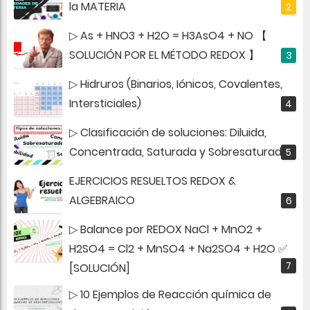
la MATERIA
▷ As + HNO3 + H2O = H3AsO4 + NO 【
SOLUCIÓN POR EL MÉTODO REDOX 】
▷ Hidruros (Binarios, Iónicos, Covalentes,
Intersticiales)
▷ Clasificación de soluciones: Diluida,
Concentrada, Saturada y Sobresaturada
EJERCICIOS RESUELTOS REDOX &
ALGEBRAICO
▷ Balance por REDOX NaCl + MnO2 +
H2SO4 = Cl2 + MnSO4 + Na2SO4 + H2O ✅
[SOLUCIÓN]
▷ 10 Ejemplos de Reacción química de