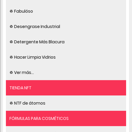
♽ Fabulóso
♽ Desengrase Industrial
♽ Detergente Más Blacura
♽ Hacer Limpia Vidrios
♽ Ver más...
TIENDA NFT
♽ NTF de átomos
FÓRMULAS PARA COSMÉTICOS