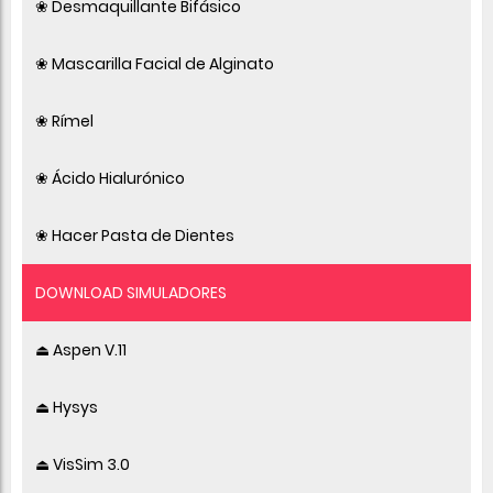
❀ Desmaquillante Bifásico
❀ Mascarilla Facial de Alginato
❀ Rímel
❀ Ácido Hialurónico
❀ Hacer Pasta de Dientes
DOWNLOAD SIMULADORES
⏏ Aspen V.11
⏏ Hysys
⏏ VisSim 3.0