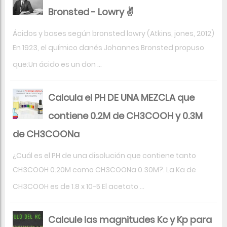
Bronsted - Lowry ✌️
Ácidos y bases según bronsted lowry (Atkins, jones, 2012)
En 1923, el químico danés Johannes Bronsted propuso
que:Un ácido es un don ...
Calcula el PH DE UNA MEZCLA que
contiene 0.2M de CH3COOH y 0.3M
de CH3COONa
¿Cuál es el PH de una disolución que contiene tanto
CH3COOH 0.20M como CH3COONa 0.30M?. La Ka de
CH3COOH es de 1.8 x 10-5 El acetato ...
Calcule las magnitudes Kc y Kp para