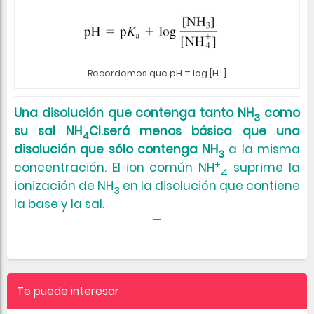
+
Recordemos que pH = log [H
]
Una disolución que contenga tanto NH
como
3
su sal NH
Cl.será menos básica que una
4
disolución que sólo contenga
NH
a la misma
3
+
concentración. El ion común
NH
suprime la
4
ionización de
NH
en la disolución que contiene
3
la base y la sal.
Te puede interesar