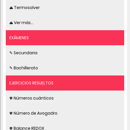
⏏ Termosolver
⏏ Ver más...
EXÁMENES
✎ Secundaria
✎ Bachillerato
EJERCICIOS RESUELTOS
✾ Números cuánticos
✾ Número de Avogadro
✾ Balance REDOX