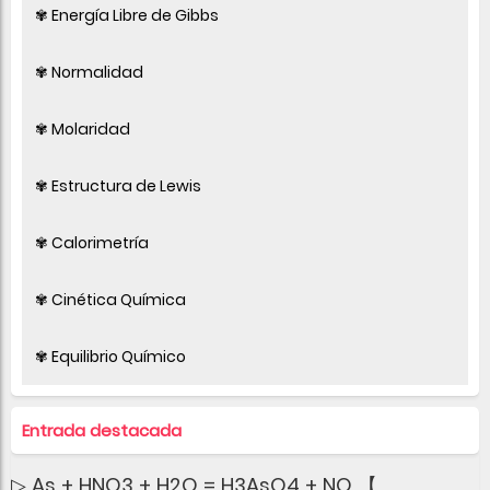
✾ Energía Libre de Gibbs
✾ Normalidad
✾ Molaridad
✾ Estructura de Lewis
✾ Calorimetría
✾ Cinética Química
✾ Equilibrio Químico
Entrada destacada
▷ As + HNO3 + H2O = H3AsO4 + NO 【