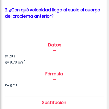
2. ¿Con qué velocidad llega al suelo el cuerpo
del problema anterior?
Datos
t= 20 s
2
g= 9.78
m/
s
Fórmula
v= g * t
Sustitución