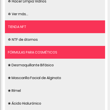
♽ Hacer Limpia Vidrios
♽ Ver más...
TIENDA NFT
♽ NTF de átomos
FÓRMULAS PARA COSMÉTICOS
❀ Desmaquillante Bifásico
❀ Mascarilla Facial de Alginato
❀ Rímel
❀ Ácido Hialurónico