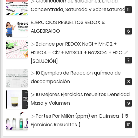
▷ Clasificación de soluciones: Diluida,
Concentrada, Saturada y Sobresaturada
EJERCICIOS RESUELTOS REDOX &
ALGEBRAICO
▷ Balance por REDOX NaCl + MnO2 +
H2SO4 = Cl2 + MnSO4 + Na2SO4 + H2O ✅
[SOLUCIÓN]
▷ 10 Ejemplos de Reacción química de
descomposición
▷ 10 Mejores Ejercicios resueltos Densidad,
Masa y Volumen
▷ Partes Por Millón (ppm) en Química【 5
Ejercicios Resueltos 】