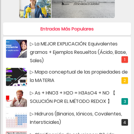
Entradas Más Populares
▷ La MEJOR EXPLICACIÓN: Equivalentes
gramos + Ejemplos Resueltos (Ácido, Base,
Sales)
▷ Mapa conceptual de las propiedades de
la MATERIA
▷ As + HNO3 + H2O = H3AsO4 + NO 【
SOLUCIÓN POR EL MÉTODO REDOX 】
▷ Hidruros (Binarios, Iónicos, Covalentes,
Intersticiales)