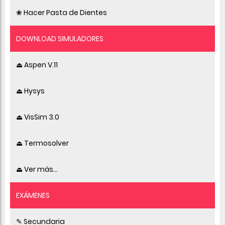
❀ Hacer Pasta de Dientes
DOWNLOAD SIMULADORES
⏏ Aspen V.11
⏏ Hysys
⏏ VisSim 3.0
⏏ Termosolver
⏏ Ver más...
EXÁMENES
✎ Secundaria