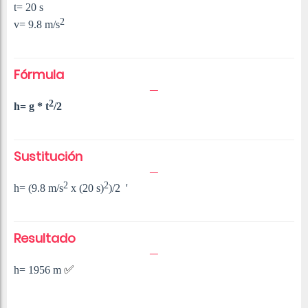
t= 20 s
2
v= 9.8 m/
s
Fórmula
2
h= g * t
/2
Sustitución
2
2
h= (
9.8 m/
s
x (20 s)
)/2 '
Resultado
✅
h= 1956 m