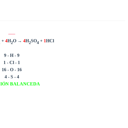
+
4
H
O →
4
H
SO
+
1
HCl
2
2
2
4
9 - H - 9
1 - Cl - 1
16 - O - 16
4 - S - 4
IÓN BALANCEDA