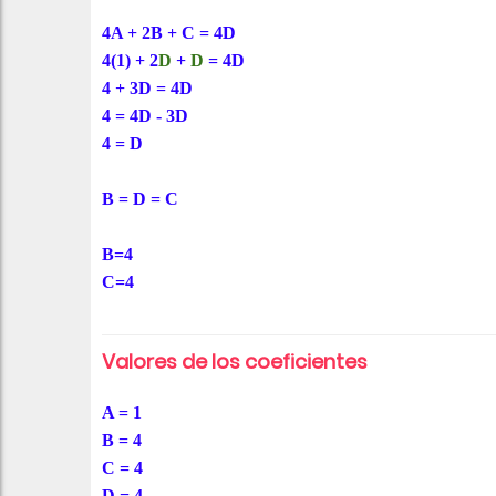
4A + 2B + C = 4D
4(1) + 2
D
+
D
= 4D
4 + 3D = 4D
4 = 4D - 3D
4 = D
B = D = C
B=4
C=4
Valores de los coeficientes
A = 1
B = 4
C = 4
D = 4