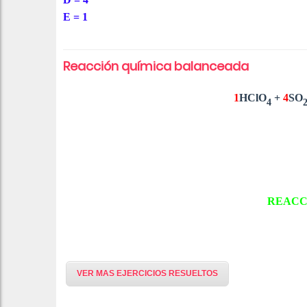
E = 1
Reacción química balanceada
1
HClO
+
4
SO
4
REACC
VER MAS EJERCICIOS RESUELTOS