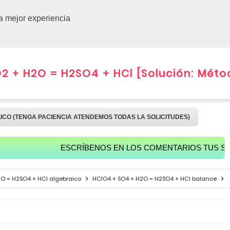
CURSOS 
la mejor experiencia
2 + H2O = H2SO4 + HCl [Solución: Mét
LICO (TENGA PACIENCIA ATENDEMOS TODAS LA SOLICITUDES)
ESCRÍBENOS EN LOS COMENTARIOS TUS SALUDOS P
O = H2SO4 + HCl algebraico
HClO4 + SO4 + H2O = H2SO4 + HCl balance