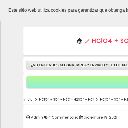
-->
Este sitio web utiliza cookies para garantizar que obtenga 
✅ HClO4 + SO
¿NO ENTIENDES ALGUNA TAREA? ENVIALO Y TE LO EXP
Inicio
HClO4 + SO4 + H2O = H2SO4 + HCl
HClO4 + SO4 + H2
Admin
4 Commentario
diciembre 19, 2021