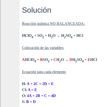
Solución
Reacción química NO BALANCEADA:
HClO
+ SO
+ H
O → H
SO
+ HCl
4
2
2
2
4
Colocación de las variables:
A
HClO
+
B
SO
+
C
H
O →
D
H
SO
+
E
HCl
4
2
2
2
4
Ecuación para cada elemento
H:
A + 2C = 2D + E
Cl:
A = E
O:
4A + 2B + C = 4D
S:
B = D