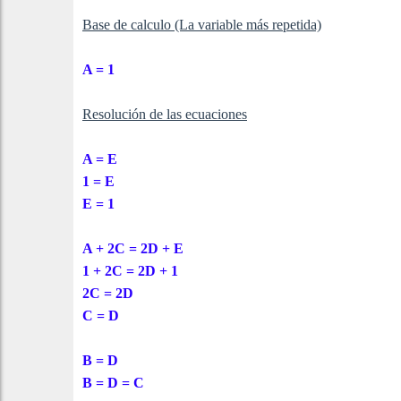
Base de calculo (La variable más repetida)
A = 1
Resolución de las ecuaciones
A = E
1 = E
E = 1
A + 2C = 2D + E
1 + 2C = 2D + 1
2C = 2D
C = D
B = D
B = D = C