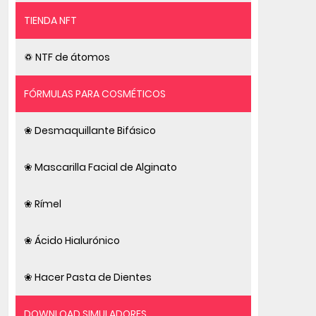
TIENDA NFT
♽ NTF de átomos
FÓRMULAS PARA COSMÉTICOS
❀ Desmaquillante Bifásico
❀ Mascarilla Facial de Alginato
❀ Rímel
❀ Ácido Hialurónico
❀ Hacer Pasta de Dientes
DOWNLOAD SIMULADORES