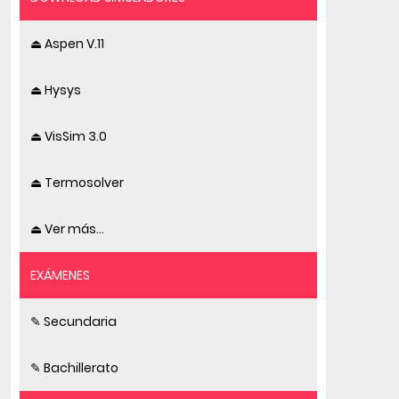
⏏ Aspen V.11
⏏ Hysys
⏏ VisSim 3.0
⏏ Termosolver
⏏ Ver más...
EXÁMENES
✎ Secundaria
✎ Bachillerato