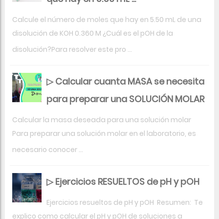
Calcule el número de moles que hay en 5.50 mL de una
disolución de KOH 0.360 M ¿Cuál es el pOH de la
disolución?Para resolver este pro ...
▷ Calcular cuanta MASA se necesita
para preparar una SOLUCIÓN MOLAR
Calcular la masa deseada para una solución molar
Para preparar una solución molar en el laboratorio, es
necesario conocer ...
▷ Ejercicios RESUELTOS de pH y pOH
Ejercicios resueltos de pH y pOH Resumen: Te
explico como calcular el pH y pOH de soluciones a