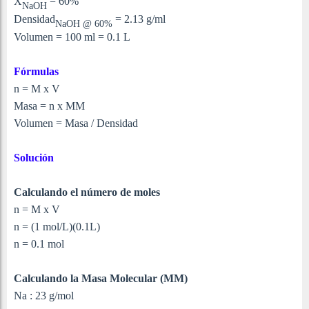
X
= 60%
NaOH
Densidad
= 2.13 g/ml
NaOH @ 60%
Volumen = 100 ml = 0.1 L
Fórmulas
n = M x V
Masa = n x MM
Volumen = Masa / Densidad
Solución
Calculando el número de moles
n = M x V
n = (1 mol/L)(0.1L
)
n = 0.1 mol
Calculando la Masa Molecular (MM)
Na : 23 g/mol