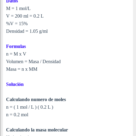
Datos
M = 1 mol/L
V = 200 ml = 0.2 L
%V = 15%
Densidad = 1.05 g/ml
Formulas
n = M x V
Volumen = Masa / Densidad
Masa = n x MM
Solución
Calculando numero de moles
n = ( 1 mol / L ) ( 0.2 L )
n = 0.2 mol
Calculando la masa molecular