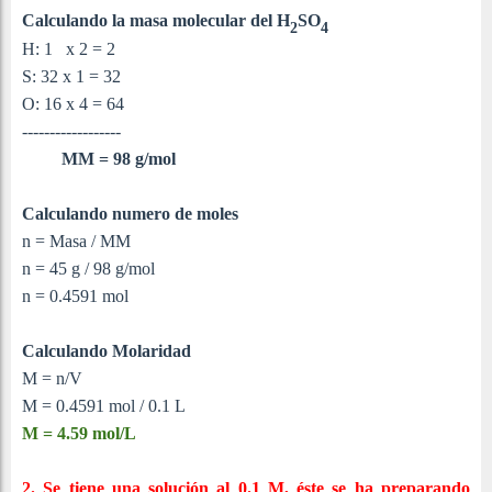
Calculando la masa molecular del
H
SO
2
4
H: 1 x 2 = 2
S: 32 x 1 = 32
O: 16 x 4 = 64
------------------
MM = 98 g/mol
Calculando numero de moles
n = Masa / MM
n = 45 g / 98 g/mol
n = 0.4591 mol
Calculando Molaridad
M = n/V
M = 0.4591 mol / 0.1 L
M = 4.59 mol/L
2. Se tiene una solución al 0.1 M, éste se ha preparando