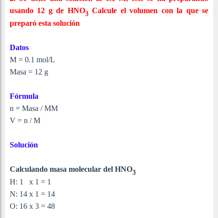
usando 12 g de HN
O
Calcule el volumen con la que se
3
preparó esta solución
Datos
M = 0.1 mol/L
Masa = 12 g
Fórmula
n = Masa / MM
V = n / M
Solución
Calculando masa molecular del
HN
O
3
H: 1 x 1 = 1
N: 14 x 1 = 14
O: 16 x 3 = 48