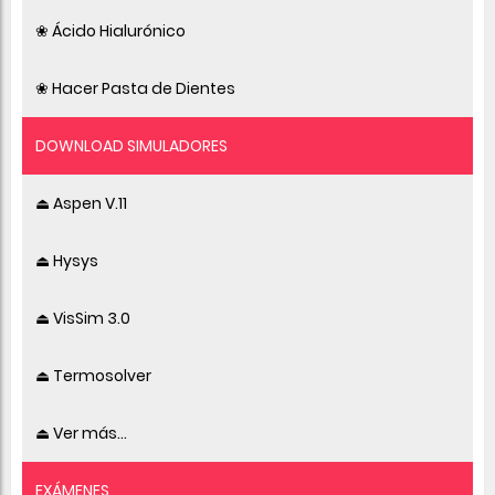
❀ Ácido Hialurónico
❀ Hacer Pasta de Dientes
DOWNLOAD SIMULADORES
⏏ Aspen V.11
⏏ Hysys
⏏ VisSim 3.0
⏏ Termosolver
⏏ Ver más...
EXÁMENES