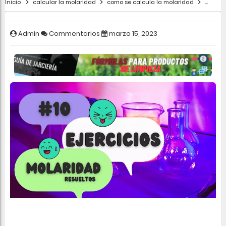
Inicio
calcular la molaridad
como se calcula la molaridad
ejercic
Admin
Commentarios
marzo 15, 2023