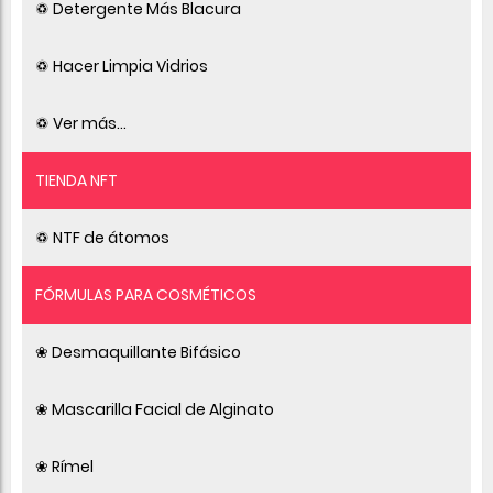
♽ Detergente Más Blacura
♽ Hacer Limpia Vidrios
♽ Ver más...
TIENDA NFT
♽ NTF de átomos
FÓRMULAS PARA COSMÉTICOS
❀ Desmaquillante Bifásico
❀ Mascarilla Facial de Alginato
❀ Rímel